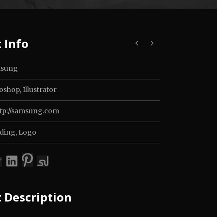
 Info
sung
shop, Illustrator
ttp://samsung.com
ding
,
Logo
t Description