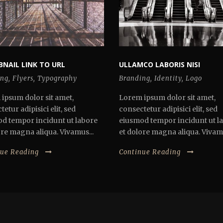
NAIL LINK TO URL
ULLAMCO LABORIS NISI
ing
,
Flyers
,
Typography
Branding
,
Identity
,
Logo
ipsum dolor sit amet,
Lorem ipsum dolor sit amet,
etur adipisici elit, sed
consectetur adipisici elit, sed
d tempor incidunt ut labore
eiusmod tempor incidunt ut l
ore magna aliqua. Vivamus...
et dolore magna aliqua. Vivamu
nue Reading
Continue Reading