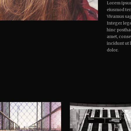
Lorem ipsum 
eiusmod tem
Vivamus sagi
Integer lege
hinc posthac
amet, consec
incidunt ut
dolor.