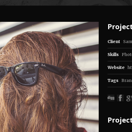
Project
Client
Sam
Skills
Photo
Website
h
Tags
Bran
Projec