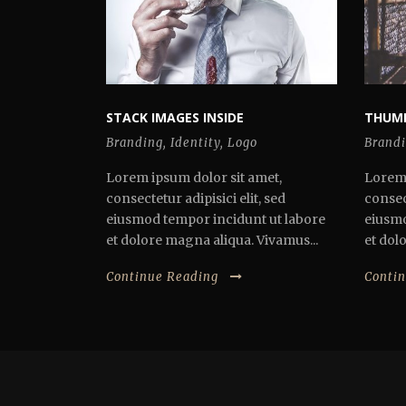
STACK IMAGES INSIDE
THUMB
Branding
,
Identity
,
Logo
Brand
Lorem ipsum dolor sit amet,
Lorem 
consectetur adipisici elit, sed
consect
eiusmod tempor incidunt ut labore
eiusmo
et dolore magna aliqua. Vivamus...
et dol
Continue Reading
Conti