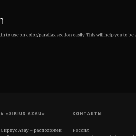
n
n to use on color/parallax section easily. This will help you to be 
Ь «SIRIUS AZAU»
КОНТАКТЫ
 Сириус Азау – расположен
Россия